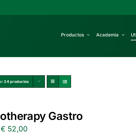
Productos
Academia
Ut
ar
24 productos
otherapy Gastro
El
El
€
52,00