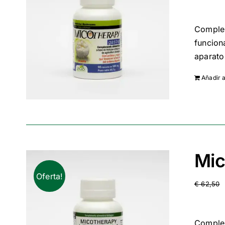
Complem
funcion
aparato
Añadir a
Mic
Oferta!
€
62,50
Complem