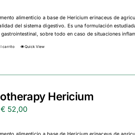
precio
precio
original
actual
ento alimenticio a base de Hericium erinaceus de agricult
alidad del sistema digestivo. Es una formulación estudiada
era:
es:
 gastrointestinal, sobre todo en caso de situaciones infla
€ 62,50.
€ 52,00.
l carrito
Quick View
otherapy Hericium
El
El
€
52,00
precio
precio
original
actual
ento alimenticio a base de Hericium erinaceus de agricul