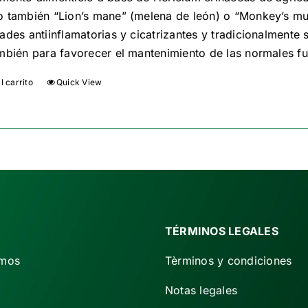
 también “Lion’s mane” (melena de león) o “Monkey’s mu
era:
es:
ades antiinflamatorias y cicatrizantes y tradicionalmente s
€ 62,50.
€ 52,00.
mbién para favorecer el mantenimiento de las normales fu
l carrito
Quick View
TÉRMINOS LEGALES
omos
Tèrminos y condiciones
Notas legales