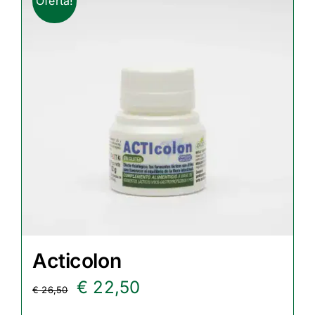
Oferta!
Acticolon
El
El
€
22,50
€
26,50