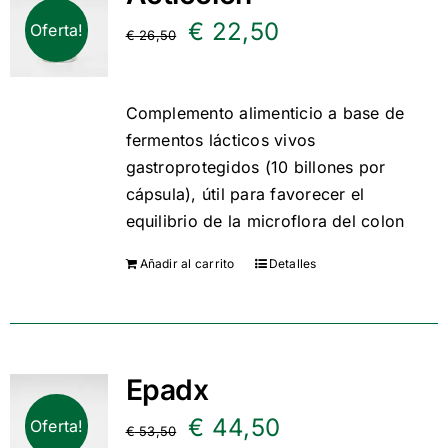
El
El
€
22,50
Oferta!
€
26,50
precio
precio
original
actual
Complemento alimenticio a base de
fermentos lácticos vivos
era:
es:
gastroprotegidos (10 billones por
€ 26,50.
€ 22,50.
cápsula), útil para favorecer el
equilibrio de la microflora del colon
Añadir al carrito
Detalles
Epadx
El
El
€
44,50
Oferta!
€
53,50