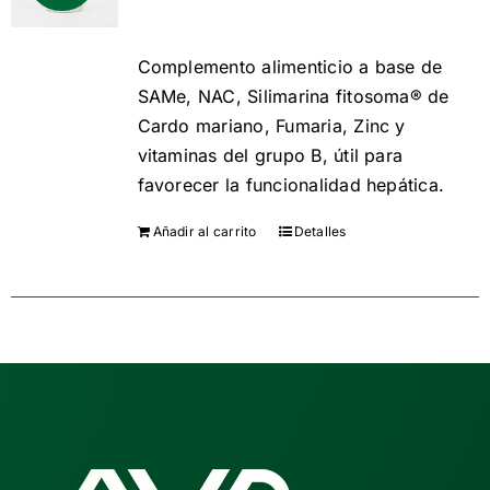
precio
precio
original
actual
Complemento alimenticio a base de
SAMe, NAC, Silimarina fitosoma® de
era:
es:
Cardo mariano, Fumaria, Zinc y
€ 53,50.
€ 44,50.
vitaminas del grupo B, útil para
favorecer la funcionalidad hepática.
Añadir al carrito
Detalles