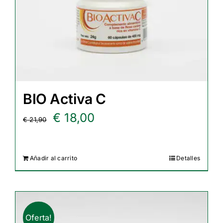
BIO Activa C
El
El
€
18,00
€
21,90
precio
precio
original
actual
Añadir al carrito
Detalles
era:
es:
€ 21,90.
€ 18,00.
Oferta!