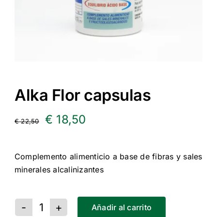
Alka Flor capsulas
El
El
€
18,50
€
22,50
precio
precio
Complemento alimenticio a base de fibras y sales
original
actual
minerales alcalinizantes
era:
es:
€ 22,50.
€ 18,50.
Añadir al carrito
Alka