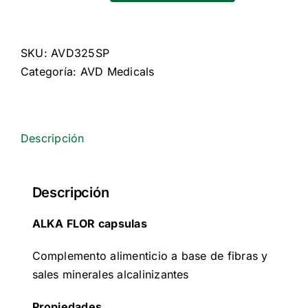
Flor
capsulas
cantidad
SKU:
AVD325SP
Categoría:
AVD Medicals
Descripción
Descripción
ALKA FLOR capsulas
Complemento alimenticio a base de fibras y
sales minerales alcalinizantes
Propiedades