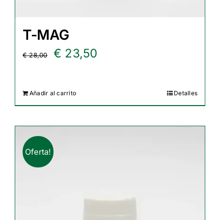
T-MAG
El
El
€
23,50
€
28,00
precio
precio
original
actual
Añadir al carrito
Detalles
era:
es:
€ 28,00.
€ 23,50.
Oferta!