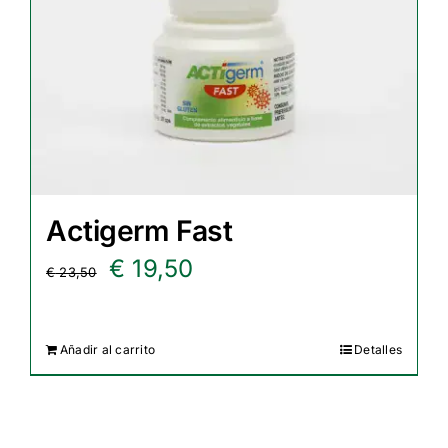
Actigerm Fast
El
El
€
19,50
€
23,50
precio
precio
original
actual
Añadir al carrito
Detalles
era:
es:
€ 23,50.
€ 19,50.