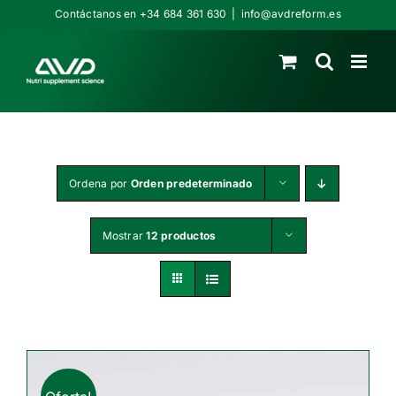
Saltar
Contáctanos en +34 684 361 630
|
info@avdreform.es
al
contenido
Ordena por
Orden predeterminado
Mostrar
12 productos