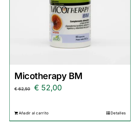
Micotherapy BM
El
El
€
52,00
€
62,50
precio
precio
original
actual
Añadir al carrito
Detalles
era:
es:
€ 62,50.
€ 52,00.