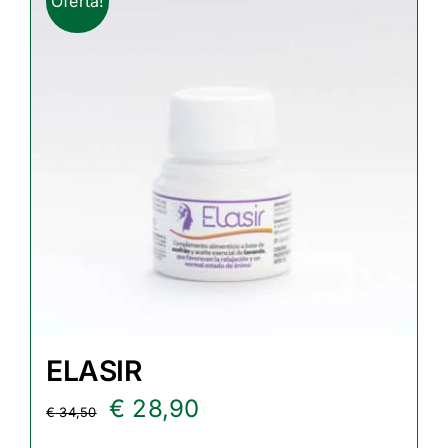
Oferta!
ELASIR
El
El
€
28,90
€
34,50