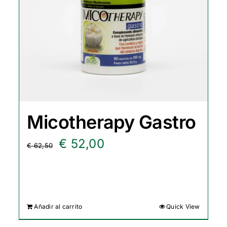
Micotherapy Gastro
El
El
€
52,00
€
62,50
precio
precio
original
actual
era:
es:
Añadir al carrito
Quick View
€ 62,50.
€ 52,00.