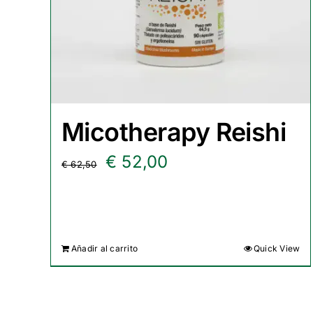
Micotherapy Reishi
El
El
€
52,00
€
62,50
precio
precio
original
actual
era:
es:
Añadir al carrito
Quick View
€ 62,50.
€ 52,00.