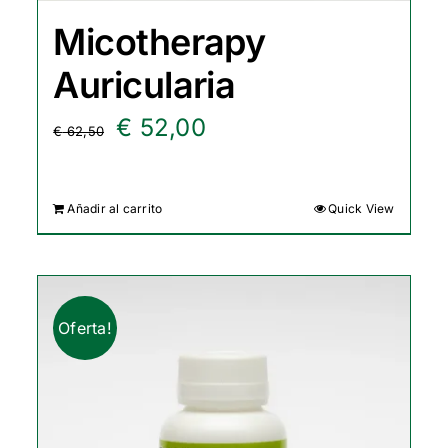
Micotherapy
Auricularia
El
El
€
52,00
€
62,50
precio
precio
original
actual
Añadir al carrito
Quick View
era:
es:
€ 62,50.
€ 52,00.
Oferta!