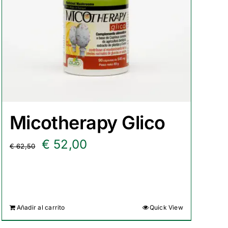
Micotherapy Glico
El
El
€
52,00
€
62,50
precio
precio
original
actual
era:
es:
Añadir al carrito
Quick View
€ 62,50.
€ 52,00.