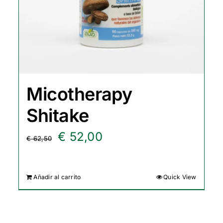
Micotherapy
Shitake
El
El
€
52,00
€
62,50
precio
precio
original
actual
Añadir al carrito
Quick View
era:
es:
€ 62,50.
€ 52,00.