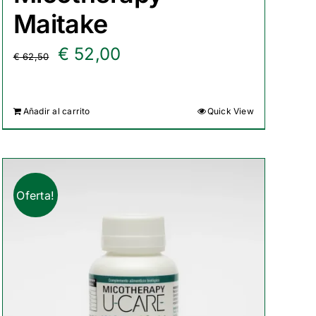
Maitake
El
El
€
52,00
€
62,50
precio
precio
original
actual
Añadir al carrito
Quick View
era:
es:
€ 62,50.
€ 52,00.
Oferta!