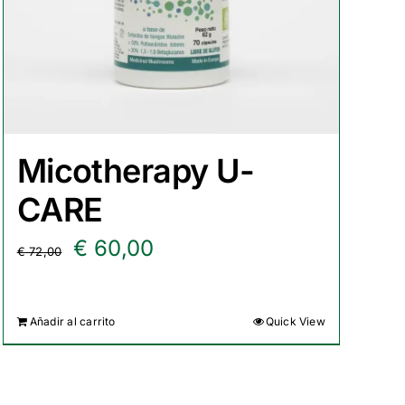
Micotherapy U-
CARE
El
El
€
60,00
€
72,00
precio
precio
original
actual
Añadir al carrito
Quick View
era:
es:
€ 72,00.
€ 60,00.