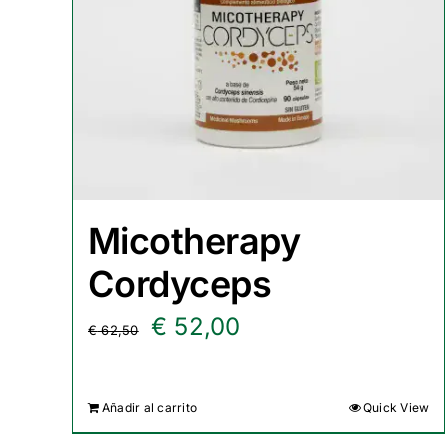
Micotherapy
Cordyceps
El
El
€
52,00
€
62,50
precio
precio
original
actual
Añadir al carrito
Quick View