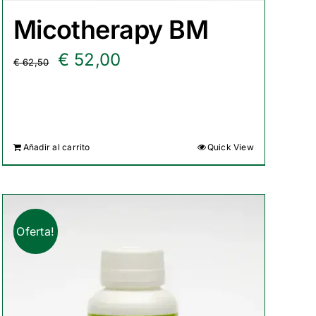
Micotherapy BM
El
El
€
52,00
€
62,50
precio
precio
original
actual
era:
es:
Añadir al carrito
Quick View
€ 62,50.
€ 52,00.
Oferta!