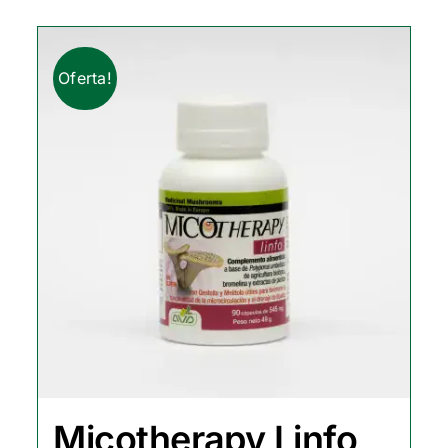
Oferta!
Micotherapy Linfo