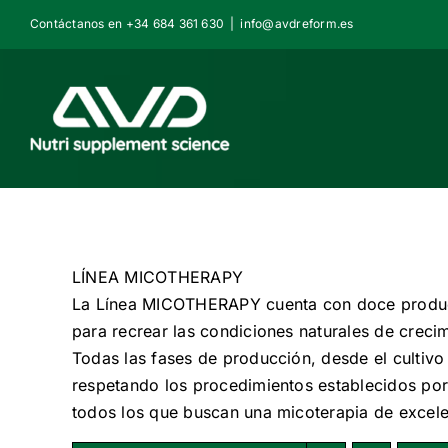
Saltar
Contáctanos en +34 684 361 630
|
info@avdreform.es
al
contenido
LÍNEA MICOTHERAPY
La Línea MICOTHERAPY cuenta con doce product
para recrear las condiciones naturales de creci
Todas las fases de producción, desde el cultivo
respetando los procedimientos establecidos po
todos los que buscan una micoterapia de excele