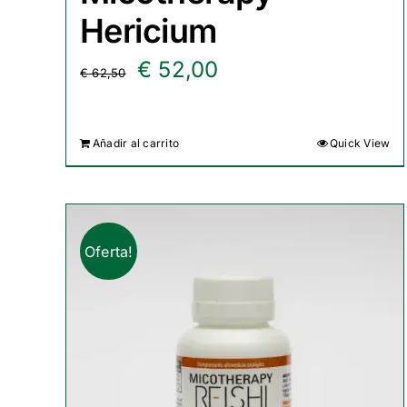
Hericium
El
El
€
52,00
€
62,50
precio
precio
original
actual
Añadir al carrito
Quick View
era:
es:
€ 62,50.
€ 52,00.
Oferta!