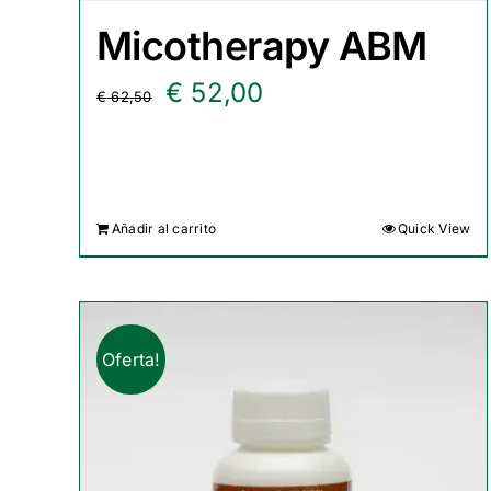
Micotherapy ABM
El
El
€
52,00
€
62,50
precio
precio
original
actual
era:
es:
Añadir al carrito
Quick View
€ 62,50.
€ 52,00.
Oferta!