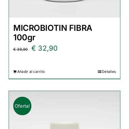
MICROBIOTIN FIBRA
100gr
El
El
€
32,90
€
39,90
precio
precio
original
actual
Añadir al carrito
Detalles
era:
es:
€ 39,90.
€ 32,90.
Oferta!