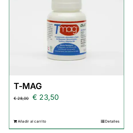
T-MAG
El
El
€
23,50
€
28,00
precio
precio
original
actual
Añadir al carrito
Detalles