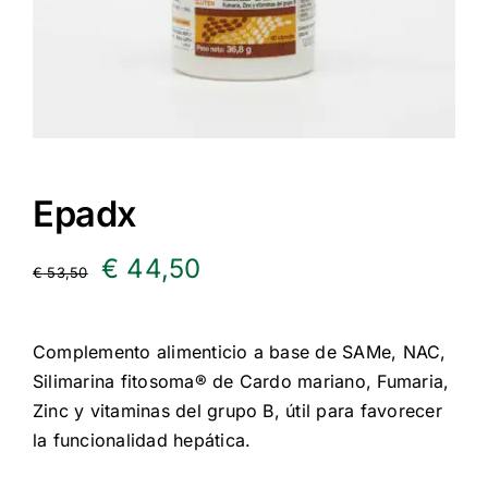
Epadx
El
El
€
44,50
€
53,50
precio
precio
Complemento alimenticio a base de SAMe, NAC,
original
actual
Silimarina fitosoma® de Cardo mariano, Fumaria,
era:
es:
Zinc y vitaminas del grupo B, útil para favorecer
la funcionalidad hepática.
€ 53,50.
€ 44,50.