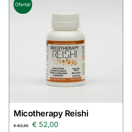
Oferta!
Micotherapy Reishi
El
El
€
52,00
€
62,50