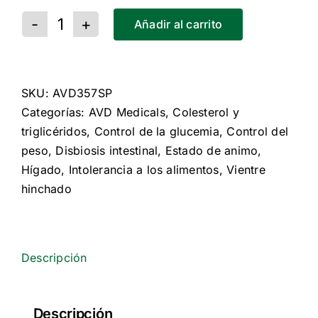
Añadir al carrito
Epadx
cantidad
SKU:
AVD357SP
Categorías:
AVD Medicals
,
Colesterol y
triglicéridos
,
Control de la glucemia
,
Control del
peso
,
Disbiosis intestinal
,
Estado de animo
,
Hígado
,
Intolerancia a los alimentos
,
Vientre
hinchado
Descripción
Descripción