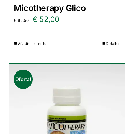
Micotherapy Glico
El
El
€
52,00
€
62,50
precio
precio
original
actual
Añadir al carrito
Detalles
era:
es:
€ 62,50.
€ 52,00.
Oferta!