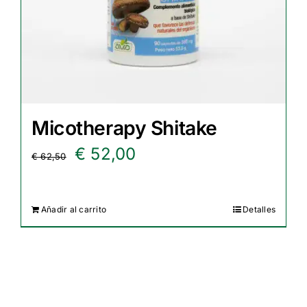
Micotherapy Shitake
El
El
€
52,00
€
62,50
precio
precio
original
actual
Añadir al carrito
Detalles
era:
es:
€ 62,50.
€ 52,00.