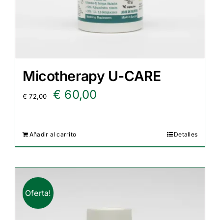
Micotherapy U-CARE
El
El
€
60,00
€
72,00
precio
precio
original
actual
Añadir al carrito
Detalles
era:
es:
€ 72,00.
€ 60,00.
Oferta!