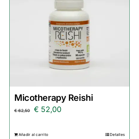
Micotherapy Reishi
El
El
€
52,00
€
62,50
precio
precio
original
actual
Añadir al carrito
Detalles