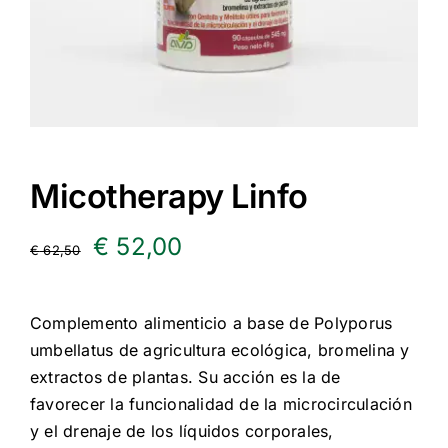
Micotherapy Linfo
El
El
€
52,00
€
62,50
precio
precio
Complemento alimenticio a base de Polyporus
original
actual
umbellatus de agricultura ecológica, bromelina y
era:
es:
extractos de plantas. Su acción es la de
favorecer la funcionalidad de la microcirculación
€ 62,50.
€ 52,00.
y el drenaje de los líquidos corporales,