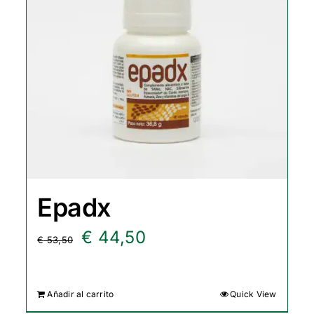
Epadx
El
El
€
44,50
€
53,50
precio
precio
original
actual
Añadir al carrito
Quick View