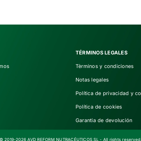
era:
es:
€ 53,50.
€ 44,50.
TÉRMINOS LEGALES
omos
Tèrminos y condiciones
Notas legales
Política de privacidad y c
Política de cookies
Garantia de devolución
© 2019-2026 AVD REFORM NUTRACÉUTICOS SL - All rights reserved