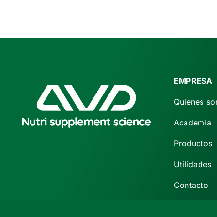
era:
es:
€ 26,50.
€ 22,50.
EMPRESA
Quienes s
Academia
Productos
Utilidades
Contacto