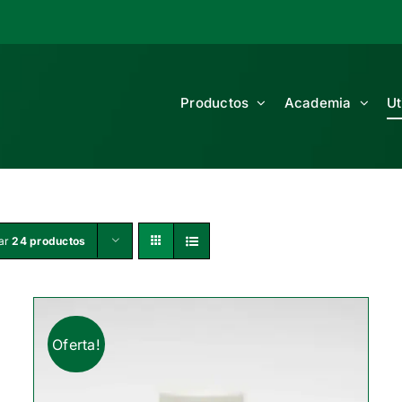
Productos
Academia
Ut
ar
24 productos
Oferta!