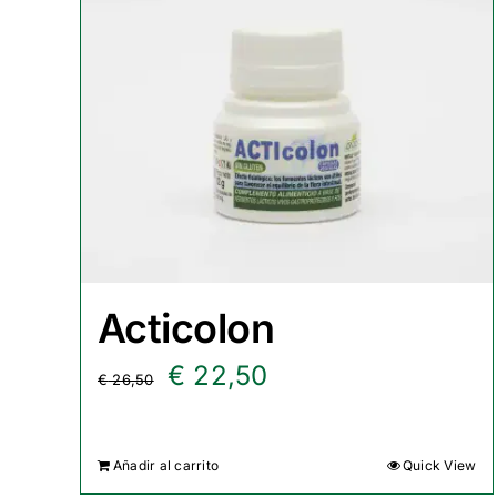
Acticolon
El
El
€
22,50
€
26,50
precio
precio
original
actual
Añadir al carrito
Quick View