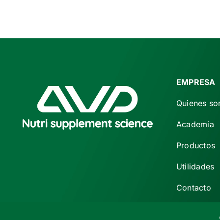
era:
es:
€ 62,50.
€ 52,00.
EMPRESA
Quienes s
Academia
Productos
Utilidades
Contacto