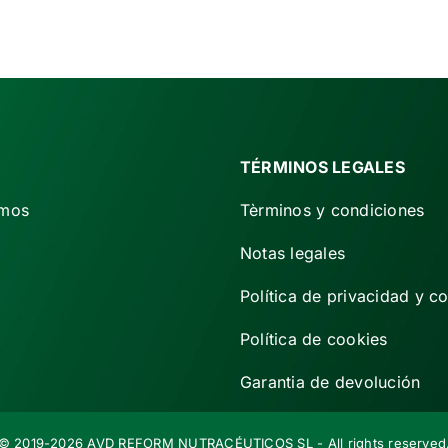
era:
es:
€ 62,50.
€ 52,00.
TÉRMINOS LEGALES
omos
Tèrminos y condiciones
Notas legales
Política de privacidad y c
Política de cookies
Garantia de devolución
© 2019-2026 AVD REFORM NUTRACÉUTICOS SL - All rights reserved