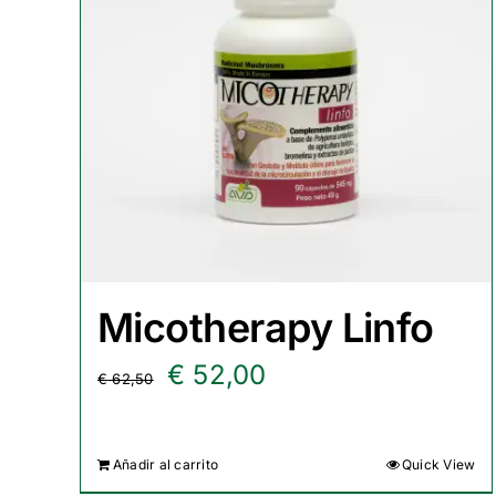
Micotherapy Linfo
El
El
€
52,00
€
62,50
precio
precio
original
actual
Añadir al carrito
Quick View