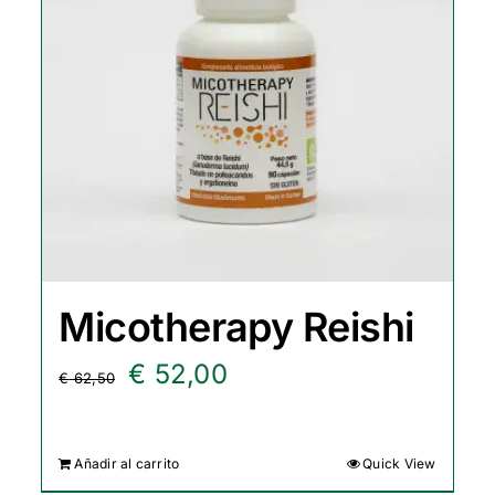
Micotherapy Reishi
El
El
€
52,00
€
62,50
precio
precio
original
actual
Añadir al carrito
Quick View